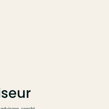
iseur
 adviezen, coacht