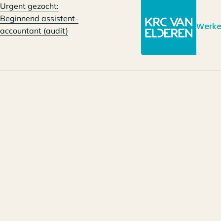
Urgent gezocht:
Beginnend assistent-
Werke
accountant (audit)
/
/
Wat we doen
Senior Belastingadviseur