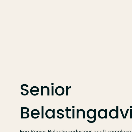
Senior
Belastingadv
Een Senior Belastingadviseur geeft complexe