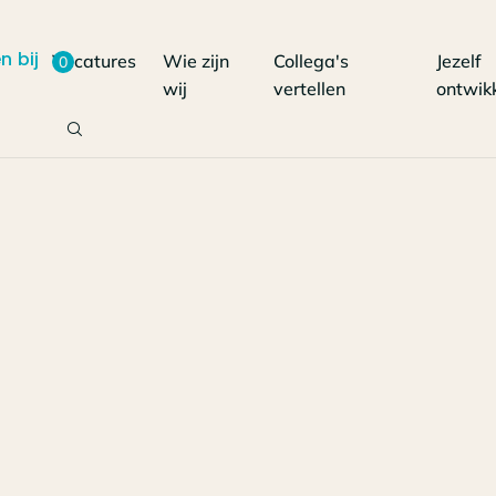
n bij
Vacatures
Wie zijn
Collega's
Jezelf
0
wij
vertellen
ontwik