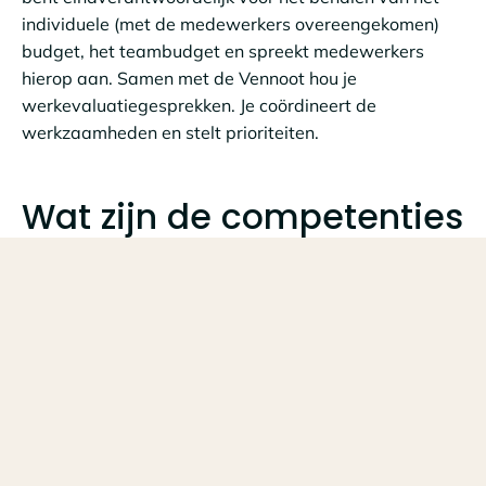
individuele (met de medewerkers overeengekomen)
budget, het teambudget en spreekt medewerkers
hierop aan. Samen met de Vennoot hou je
werkevaluatiegesprekken. Je coördineert de
werkzaamheden en stelt prioriteiten.
Wat zijn de competenties
voor de functie?
Als Senior Adviseur Corporate Finance heb je
vakkennis en ben je flexibel en besluitvaardig. Je hebt
analytische, contactuele, communicatieve en
adviesvaardigheden. Ook kwaliteitsgerichtheid,
cliëntgerichtheid en resultaatgerichtheid zijn
competenties die bij de functie horen. Je hebt ook een
strategische visie, overtuigingskracht en je bent