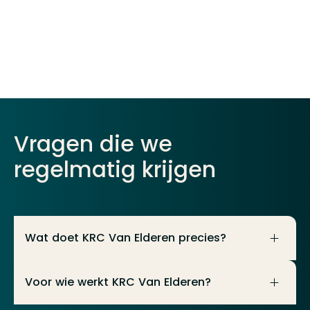
Meer informatie over deze functie
Vragen die we
regelmatig krijgen
Wat doet KRC Van Elderen precies?
Wij bieden een breed scala aan financiële en
Voor wie werkt KRC Van Elderen?
fiscale diensten voor ondernemers. Denk aan
het samenstellen en controleren van