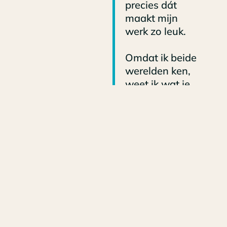
precies dát
maakt mijn
werk zo leuk.
Omdat ik beide
werelden ken,
weet ik wat je
zoekt in een
werkgever. En
wat KRCVE jou
te bieden heeft.
Ik verbind,
vertaal en zorg
dat jij op de
plek komt waar
je kunt groeien.
Toffe baan. Te