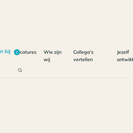
n bij
Vacatures
Wie zijn
Collega's
Jezelf
0
wij
vertellen
ontwik